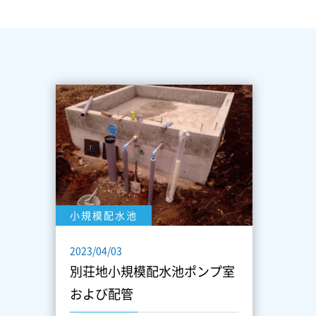
小規模配水池
2023/04/03
別荘地小規模配水池ポンプ室
および配管